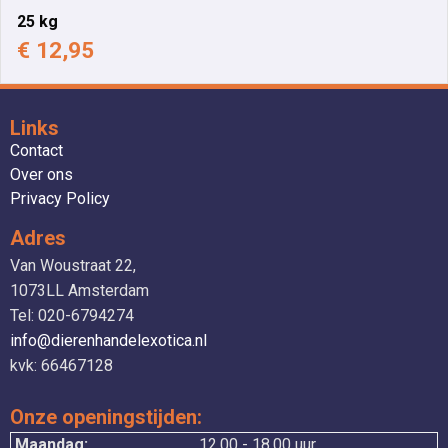
25 kg
€ 12,95
Links
Contact
Over ons
Privacy Policy
Adres
Van Woustraat 22,
1073LL Amsterdam
Tel: 020-6794274
info@dierenhandelexotica.nl
kvk: 66467128
Onze openingstijden:
Maandag:
12.00 - 18.00 uur