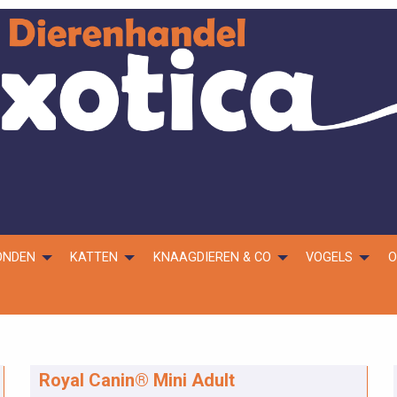
ONDEN
KATTEN
KNAAGDIEREN & CO
VOGELS
O
Royal Canin® Mini Adult