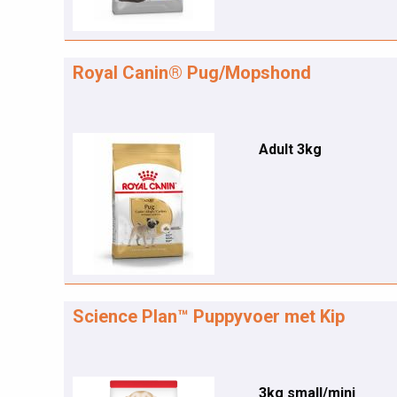
Royal Canin® Pug/Mopshond
Adult 3kg
Science Plan™ Puppyvoer met Kip
3kg small/mini