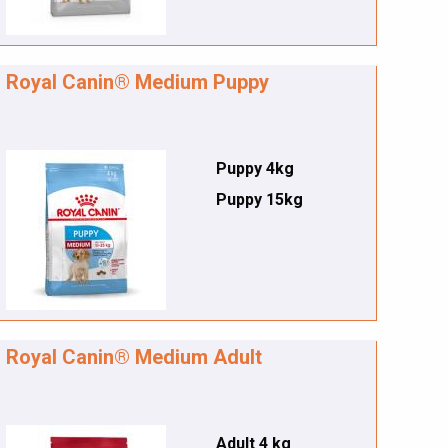
Royal Canin® Medium Puppy
Puppy 4kg
Puppy 15kg
Royal Canin® Medium Adult
Adult 4 kg