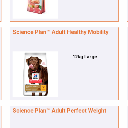
Science Plan™ Adult Healthy Mobility
12kg Large
Science Plan™ Adult Perfect Weight