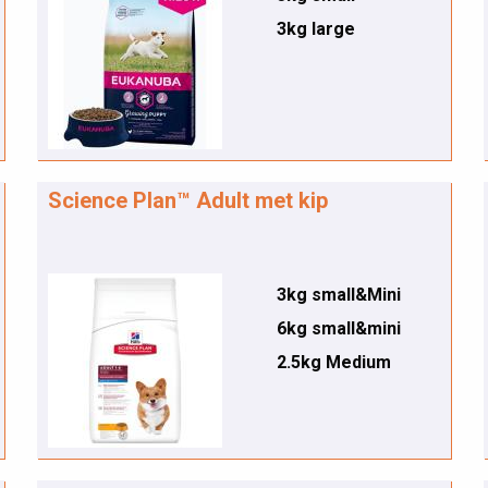
3kg large
Science Plan™ Adult met kip
3kg small&Mini
6kg small&mini
2.5kg Medium