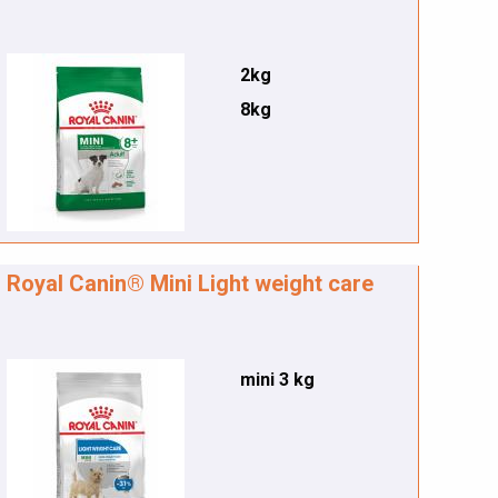
2kg
8kg
Royal Canin® Mini Light weight care
mini 3 kg