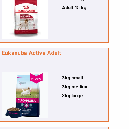
Adult 15 kg
Eukanuba Active Adult
3kg small
3kg medium
3kg large