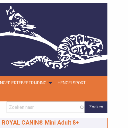
NGEDIERTEBESTRIJDING
HENGELSPORT
ROYAL CANIN® Mini Adult 8+