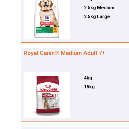
2.5kg Medium
2.5kg Large
Royal Canin® Medium Adult 7+
4kg
15kg