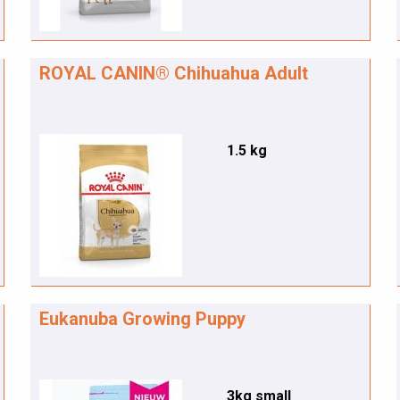
ROYAL CANIN® Chihuahua Adult
1.5 kg
Eukanuba Growing Puppy
3kg small