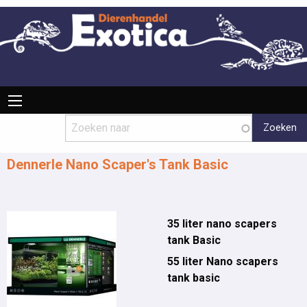
Overslaan
en
naar
de
inhoud
Drupal
Hoofdnavigatie
gaan
Dennerle Nano Scaper's Tank Basic
35 liter nano scapers
tank Basic
55 liter Nano scapers
tank basic