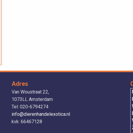
Adres
Van Woustraat 22,
1073LL Amsterdam
Tel: 020-6794274
info@dierenhandelexotica.nl
V
kvk: 66467128