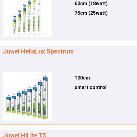
60cm (18watt)
75cm (25watt)
Juwel HeliaLux Spectrum
100cm
smart control
Juwel HiLite T5