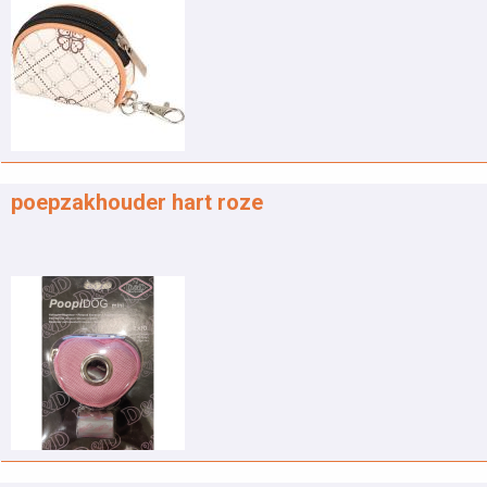
poepzakhouder hart roze