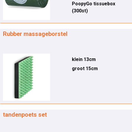
PoopyGo tissuebox
(300st)
Rubber massageborstel
klein 13cm
groot 15cm
tandenpoets set