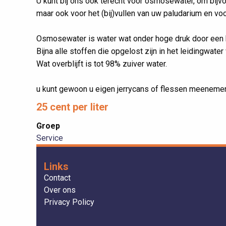
U kunt bij ons ook terecht voor osmosewater, om bijv
maar ook voor het (bij)vullen van uw paludarium en v
Osmosewater is water wat onder hoge druk door een 
Bijna alle stoffen die opgelost zijn in het leidingwater 
Wat overblijft is tot 98% zuiver water.
u kunt gewoon u eigen jerrycans of flessen meeneme
25 cent per liter
Groep
Service
Links
Contact
Over ons
Privacy Policy