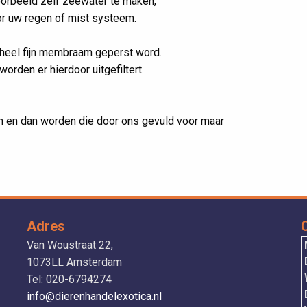
oorbeeld zelf zeewater te maken,
oor uw regen of mist systeem.
heel fijn membraam geperst word.
worden er hierdoor uitgefiltert.
n en dan worden die door ons gevuld voor maar
Adres
Van Woustraat 22,
1073LL Amsterdam
Tel: 020-6794274
info@dierenhandelexotica.nl