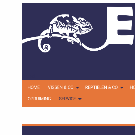
Overslaan
en
naar
de
inhoud
gaan
Drupal
Hoofdnavigatie
HOME
VISSEN & CO
REPTIELEN & CO
H
OPRUIMING
SERVICE