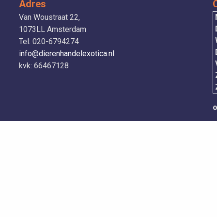
Adres
Van Woustraat 22,
1073LL Amsterdam
Tel: 020-6794274
info@dierenhandelexotica.nl
V
kvk: 66467128
o