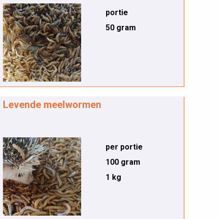
portie
50 gram
Levende meelwormen
per portie
100 gram
1 kg