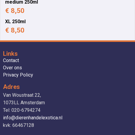
medium 250ml
€ 8,50
XL 250ml
€ 8,50
Links
Contact
Over ons
Privacy Policy
Adres
Van Woustraat 22,
1073LL Amsterdam
Tel: 020-6794274
info@dierenhandelexotica.nl
kvk: 66467128