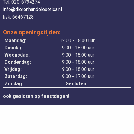
Tel: 020-6794274
info@dierenhandelexotica.nl
kvk: 66467128
Onze openingstijden:
Maandag:
12.00 - 18.00 uur
Dinsdag:
9.00 - 18.00 uur
Woensdag:
9.00 - 18.00 uur
Donderdag:
9.00 - 18.00 uur
Vrijdag:
9.00 - 18.00 uur
Zaterdag:
9.00 - 17.00 uur
Zondag:
Gesloten
ook gesloten op feestdagen!