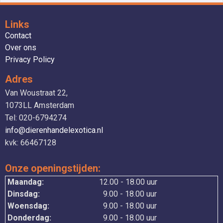
Links
Contact
Over ons
Privacy Policy
Adres
Van Woustraat 22,
1073LL Amsterdam
Tel: 020-6794274
info@dierenhandelexotica.nl
kvk: 66467128
Onze openingstijden:
Maandag:
12.00 - 18.00 uur
Dinsdag:
9.00 - 18.00 uur
Woensdag:
9.00 - 18.00 uur
Donderdag:
9.00 - 18.00 uur