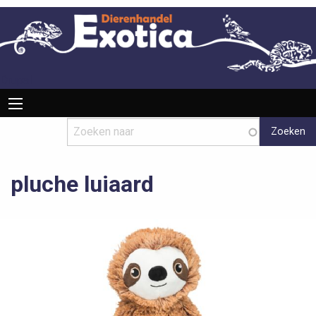
Overslaan
en
naar
de
inhoud
Drupal
Hoofdnavigatie
gaan
pluche luiaard