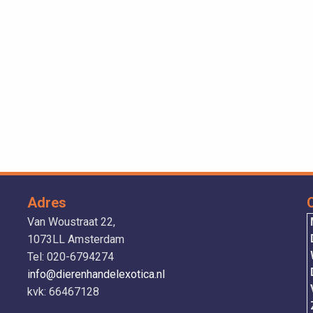
Adres
Van Woustraat 22,
1073LL Amsterdam
Tel: 020-6794274
info@dierenhandelexotica.nl
V
kvk: 66467128