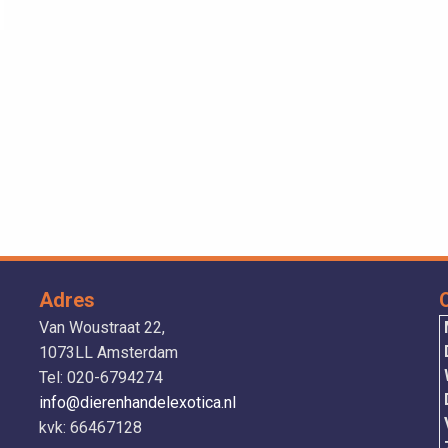
Adres
Van Woustraat 22,
1073LL Amsterdam
Tel: 020-6794274
info@dierenhandelexotica.nl
V
kvk: 66467128