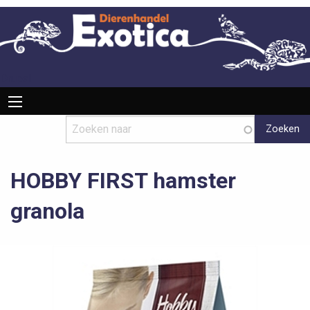
Overslaan
en
naar
de
inhoud
Drupal
Hoofdnavigatie
gaan
HOBBY FIRST hamster
granola