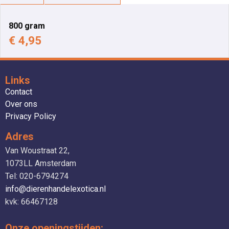
800 gram
€ 4,95
Links
Contact
Over ons
Privacy Policy
Adres
Van Woustraat 22,
1073LL Amsterdam
Tel: 020-6794274
info@dierenhandelexotica.nl
kvk: 66467128
Onze openingstijden: