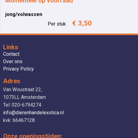
Momenteel op voorraad
jong/volwassen
€ 3,50
Per stuk
Links
Contact
Over ons
Privacy Policy
Adres
Van Woustraat 22,
1073LL Amsterdam
Tel: 020-6794274
info@dierenhandelexotica.nl
kvk: 66467128
Onze openingstijden: