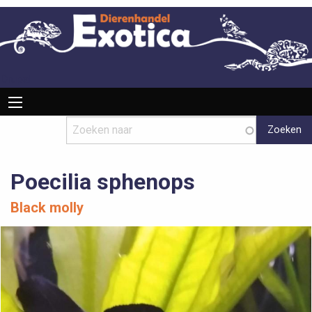
Overslaan
en
naar
de
inhoud
Drupal
Hoofdnavigatie
gaan
Poecilia sphenops
Black molly