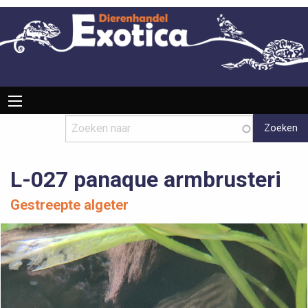
Overslaan
en
naar
de
inhoud
Drupal
Hoofdnavigatie
gaan
L-027 panaque armbrusteri
Gestreepte algeter