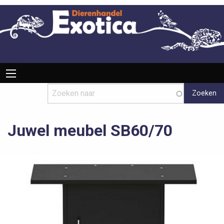
Overslaan
en
naar
de
inhoud
Drupal
Hoofdnavigatie
gaan
Juwel meubel SB60/70