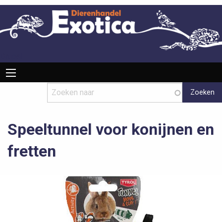
Overslaan
en
naar
de
inhoud
Drupal
Hoofdnavigatie
gaan
Speeltunnel voor konijnen en
fretten