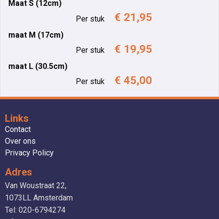
Maat S (12cm)
€ 21,95
Per stuk
maat M (17cm)
€ 19,95
Per stuk
maat L (30.5cm)
€ 45,00
Per stuk
Links
Contact
Over ons
Privacy Policy
Adres
Van Woustraat 22,
1073LL Amsterdam
Tel: 020-6794274