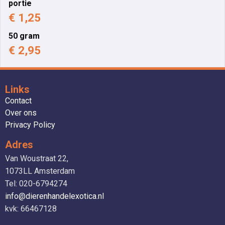
portie
€ 1,25
50 gram
€ 2,95
Links
Contact
Over ons
Privacy Policy
Adres
Van Woustraat 22,
1073LL Amsterdam
Tel: 020-6794274
info@dierenhandelexotica.nl
kvk: 66467128