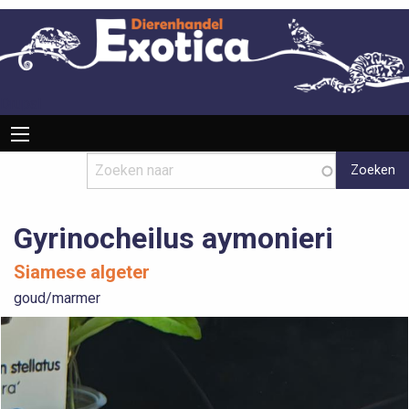
Overslaan
en
naar
de
inhoud
Drupal
Hoofdnavigatie
gaan
Gyrinocheilus aymonieri
Siamese algeter
goud/marmer