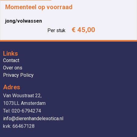
Momenteel op voorraad
jong/volwassen
€ 45,00
Per stuk
Links
Contact
Over ons
Privacy Policy
Adres
Van Woustraat 22,
1073LL Amsterdam
Tel: 020-6794274
info@dierenhandelexotica.nl
kvk: 66467128