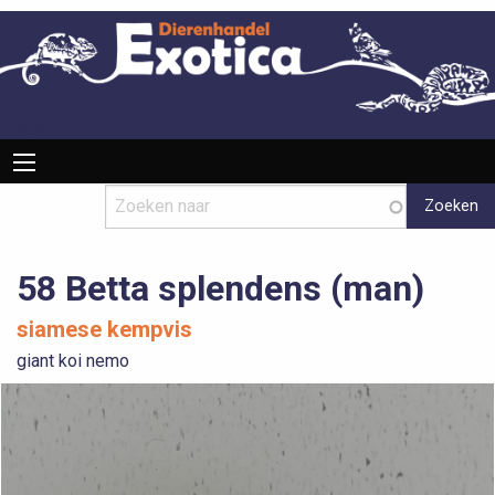
Overslaan
en
naar
de
inhoud
Drupal
Hoofdnavigatie
gaan
58 Betta splendens (man)
siamese kempvis
giant koi nemo